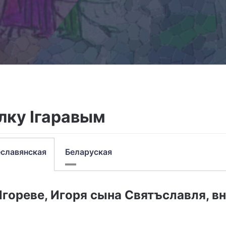
лку Ігаравым
славянская
Беларуская
гореве, Игоря сына Святъслав­ля, в