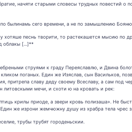
 братие, начяти старыми словесы трудных повестий о п
 по былинамь сего времени, а не по замышлению Боя­ню
у хотяше песнь творити, то растекашется мысию по др
облакы [...]**
ребреными струями к граду Переяславлю, и Двина бол
кликом поганых. Един же Изяслав, сын Васильков, по­
я, притрепа славу деду своему Всеславу, а сам под ч
 литовскыми мечи, и схоти ю на кро­вать и рек:
птиць крилы приоде, а звери кровь полизаша». Не быст
. Един же изрони жемчюжну душу из храбра тела чрес 
еселие, трубы трубят городеньскии.