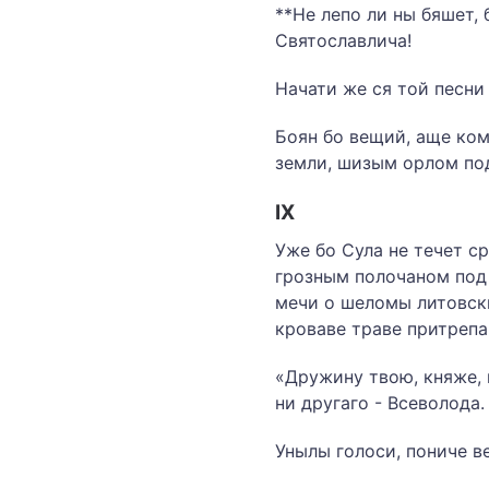
**Не лепо ли ны бяшет,
Святославлича!
Начати же ся той песни
Боян бо вещий, аще ком
земли, шизым орлом под 
IX
Уже бо Сула не течет с
грозным полочаном под 
мечи о шеломы литовски
кроваве траве притрепан
«Дружину твою, княже, 
ни другаго - Всеволода
Унылы голоси, пониче в