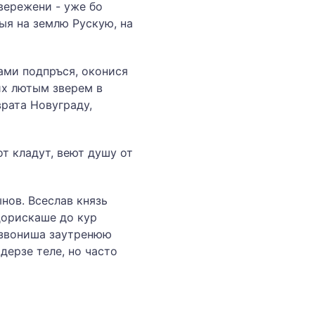
вере­жени - уже бо
ыя на землю Рускую, на
ми подпръ­ся, оконися
них лютым зверем в
врата Новуграду,
 кла­дут, веют душу от
нов. Всеслав князь
дорискаше до кур
озвониша заутренюю
дерзе теле, но часто