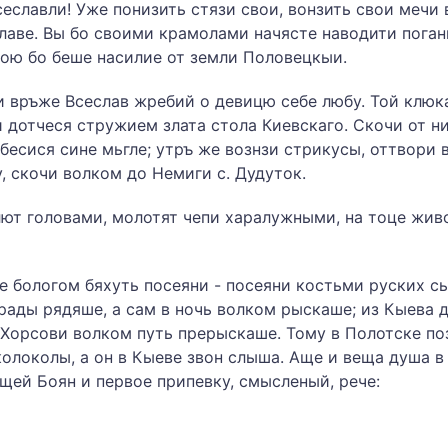
еславли! Уже понизить стязи свои, вонзить свои мечи 
лаве. Вы бо своими крамолами начясте наводити по­ган
ою бо беше насилие от земли Поло­вецкыи.
 връже Всеслав жребий о девицю себе любу. Той клюка
и дотчеся стружием злата стола Киевскаго. Ско­чи от 
бесися сине мьгле; утръ же вознзи стри­кусы, оттвори 
 скочи волком до Немиги с. Дуду­ток.
ют головами, молотят чепи харалужными, на тоце живот
е бологом бяхуть посеяни - посеяни костьми руских сы­
рады рядяше, а сам в ночь волком рыска­ше; из Кыева 
 Хорсови волком путь пре­рыскаше. Тому в Полотске п
олоколы, а он в Кы­еве звон слыша. Аще и веща душа в 
щей Боян и первое припевку, смысленый, рече: