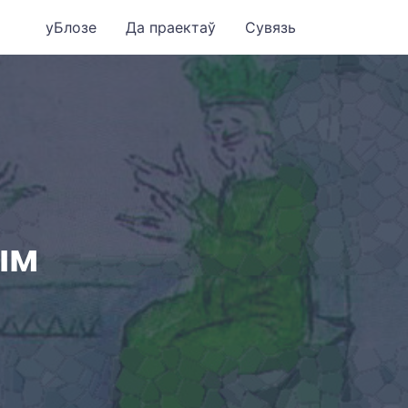
уБлозе
Да праектаў
Сувязь
ым