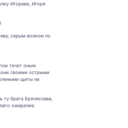
олку Игореве, Игоря
!
еву, се­рым волком по
отом течет оным
звони своими острыми
ерлеными щиты на
ь ту брата Брячяслава,
злато ожерелие.