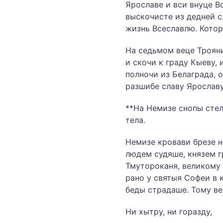
Ярославе и вси внуце Вс
выскочисте из дедней с
жизнь Всеславлю. Котор
На седьмом веце Трояни
и скочи к граду Кыеву, 
полночи из Белаграда, о
разшибе славу Ярославу,
**На Немизе снопы стел
тела.
Немизе кровави брезе н
людем судяше, князем г
Тмутороканя, великому
рано у святыя Софеи в к
беды страдаше. Тому ве
Ни хытру, ни горазду,