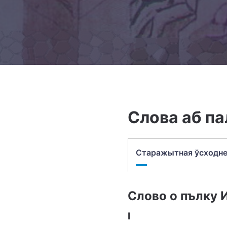
Слова аб па
Старажытная ўсходне
Слово о пълку И
I