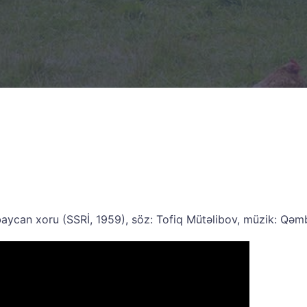
aycan xoru (SSRİ, 1959), söz: Tofiq Mütəlibov, müzik: Qə