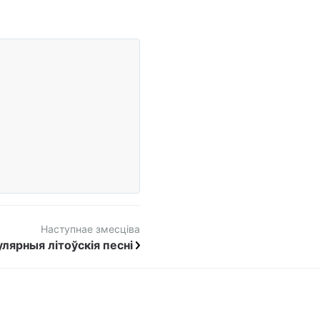
Наступнае змесціва
лярныя літоўскія песні