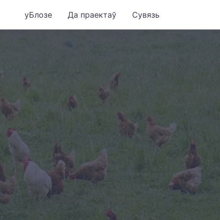
уБлозе
Да праектаў
Сувязь