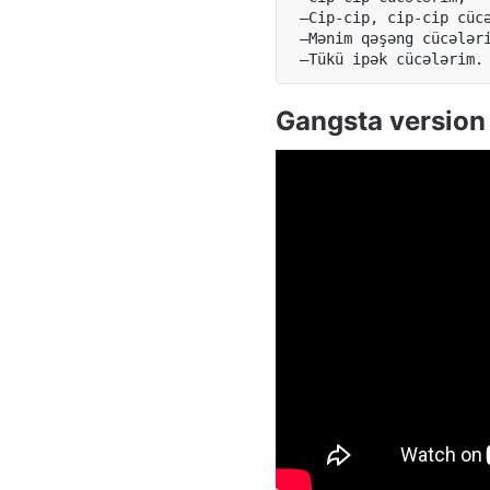
 —Cip-cip, cip-cip cücə
 —Mənim qəşəng cücələri
Gangsta version