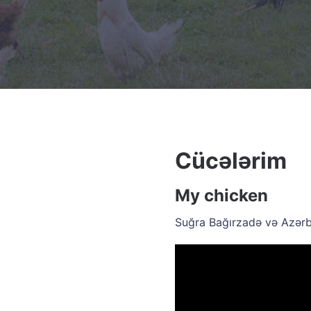
Cücələrim
My chicken
Suğra Bağırzadə və Azərb