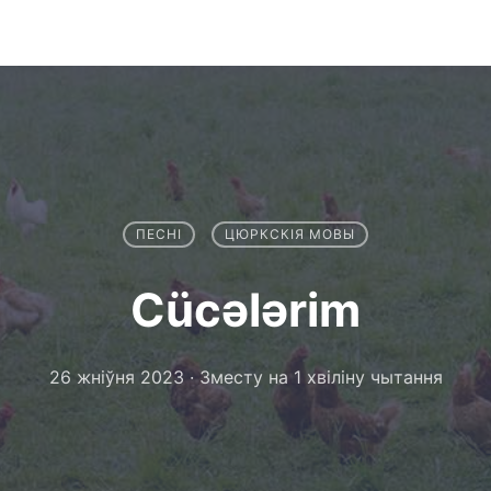
ПЕСНІ
ЦЮРКСКІЯ МОВЫ
Cücələrim
26 жніўня 2023
·
Зместу на 1 хвіліну чытання