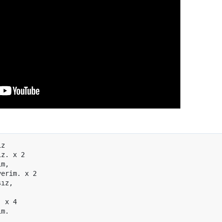
z

z. x 2

m,

erim. x 2

ız,

 x 4

m.
