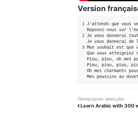
Version français
1 J'attends que vous ve
  Reposez-vous sur l'he
2 Je vous donnerai tout
  Je vous donnerai de l
3 Mon souhait est que v
  Que vous atteigniez r
  Piou, piou, oh mes po
  Piou, piou, piou, pio
  Oh mes charmants pous
Папярэдняе змесціва
Learn Arabic with 300 