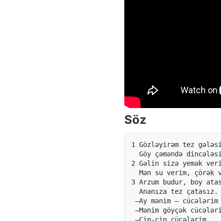
Söz
1 Gözləyirəm tez gələsi
  Göy çəməndə dincələsi
2 Gəlin sizə yemək veri
  Mən su verim, çörək v
3 Arzum budur, boy atas
  Ananıza tez çatasız.

 —Ay mənim — cücələrim 
 —Mənim göyçək cücələri
 —Cip-cip cücələrim,
