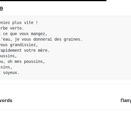
e
niez plus vite !

rbe verte.

 ce que vous mangez,

'eau, je vous donnerai des graines.

ous grandissiez,

apidement votre mère.

ussins, 

u, oh mes poussins, 

sins, 

words
Папу